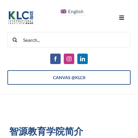
跳
English
过
Toggle
内
Navigat
容
搜
关于我们
索：
课程
CANVAS @KLCII
入学信息
学生生活
智源教育学院简介
最新消息