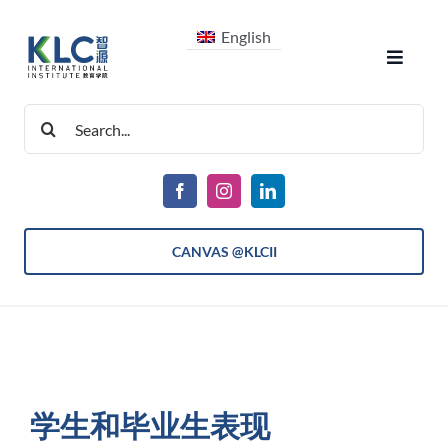
跳
English
过
Toggle
内
Navigat
容
搜
关于我们
索：
课程
CANVAS @KLCII
入学信息
学生生活
学生和毕业生表现
最新消息