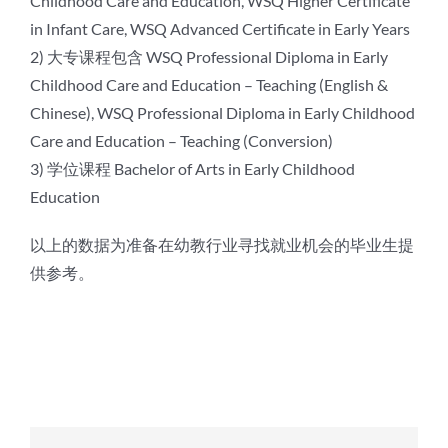
Childhood Care and Education, WSQ Higher Certificate
in Infant Care, WSQ Advanced Certificate in Early Years
2) 大专课程包含 WSQ Professional Diploma in Early
Childhood Care and Education – Teaching (English &
Chinese), WSQ Professional Diploma in Early Childhood
Care and Education – Teaching (Conversion)
3) 学位课程 Bachelor of Arts in Early Childhood
Education
以上的数据为准备在幼教行业寻找就业机会的毕业生提
供参考。