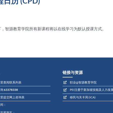
历 (CPD)
况下，智源教育学院所有新课程将以在线学习为默认授课方式。
链接与资源
这里查阅联系列表
职业@智源教育学院
咨询
63378338
PEI注册于新加坡技能及人力发展局
这里提交网上咨询表
移民与关卡局 (ICA)
时间：
一至星期五：