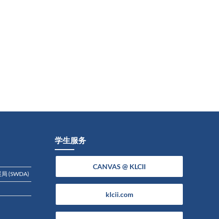
学生服务
CANVAS @ KLCII
 (SWDA)
klcii.com