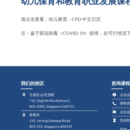
幼儿保育和教育职业发展课程日
请点击查看：幼儿教育 – CPD 中文日历
注：鉴于新冠病毒（COVID-19）疫情，在可行情
我们的校区
咨询课程
主校区 @ 宏茂桥
点击
715, Ang Mo Kio Avenue 6,
课程
#02-4000, Singapore 560715
点击
裕廊东
营业
135, Jurong Gateway Road,
#03-341, Singapore 600135
星期