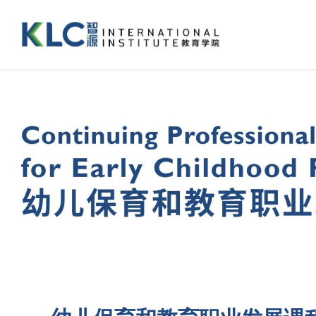
跳
过
内
容