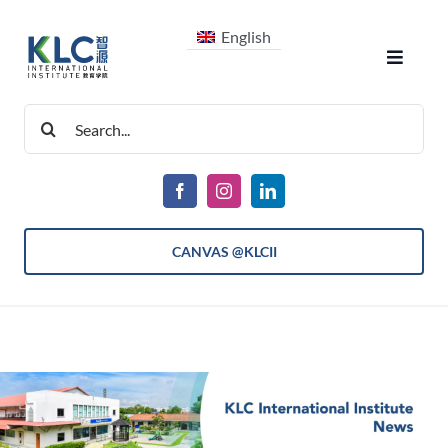
跳
English
过
Toggle
内
Navigat
容
搜
关于我们
索：
课程
CANVAS @KLCII
入学信息
学生生活
最新消息