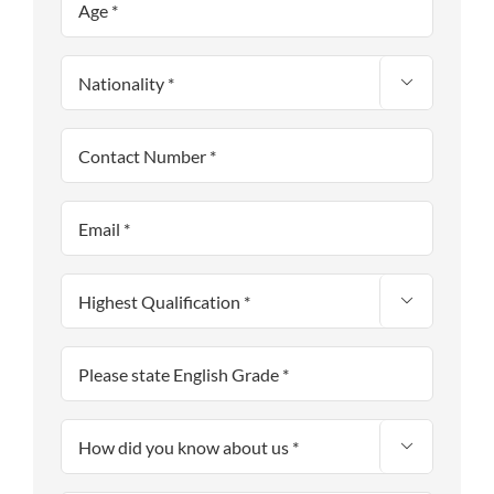


