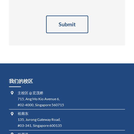
Alternative:
我们的校区
主校区 @ 宏茂桥
715, Ang Mo Kio Avenue 6,
#02-4000, Singapore 560715
裕廊东
135, Jurong Gateway Road,
#03-341, Singapore 600135