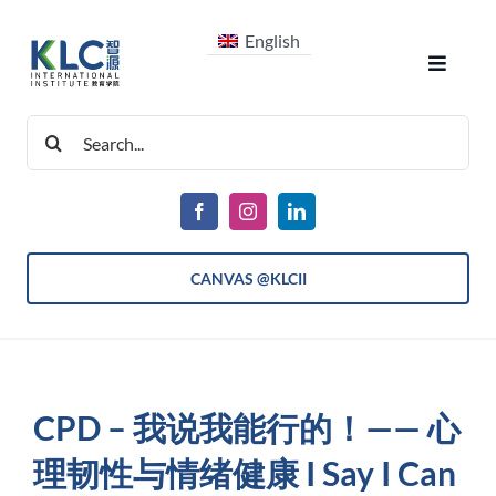
跳
English
过
Toggle
内
Navigat
容
搜
关于我们
索：
课程
CANVAS @KLCII
入学信息
学生生活
CPD – 我说我能行的！—— 心
理韧性与情绪健康 I Say I Can
最新消息