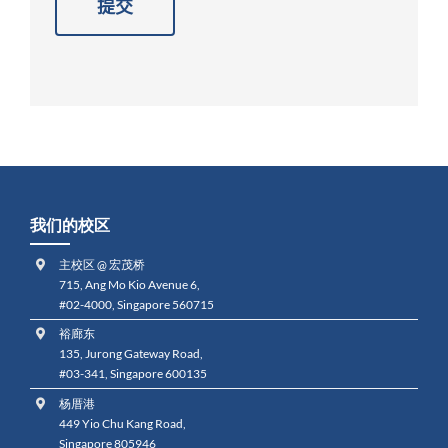
Alternative:
我们的校区
主校区 @ 宏茂桥
715, Ang Mo Kio Avenue 6,
#02-4000, Singapore 560715
裕廊东
135, Jurong Gateway Road,
#03-341, Singapore 600135
杨厝港
449 Yio Chu Kang Road,
Singapore 805946